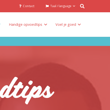
Contact
Taal / language
Handige opvoedtips
Voel je goed