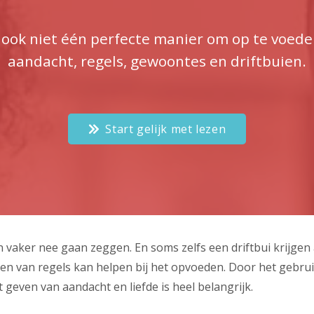
n ook niet één perfecte manier om op te voeden
aandacht, regels, gewoontes en driftbuien.
Start gelijk met lezen
an vaker nee gaan zeggen. En soms zelfs een driftbui krijgen 
len van regels kan helpen bij het opvoeden. Door het gebru
even van aandacht en liefde is heel belangrijk.