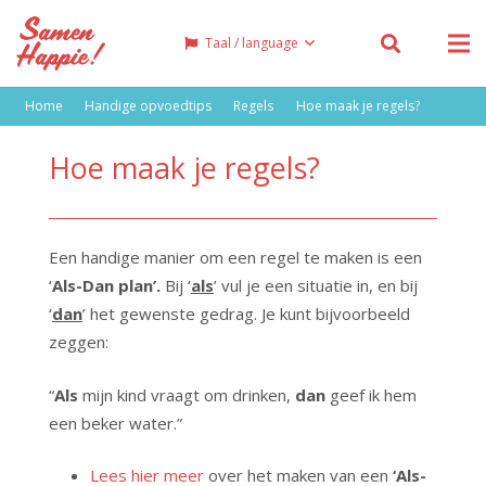
Taal / language
Home
Handige opvoedtips
Regels
Hoe maak je regels?
Hoe maak je regels?
Een handige manier om een regel te maken is een
‘
Als-Dan plan’.
Bij ‘
als
’ vul je een situatie in, en bij
‘
dan
’ het gewenste gedrag. Je kunt bijvoorbeeld
zeggen:
“
Als
mijn kind vraagt om drinken,
dan
geef ik hem
een beker water.”
Lees hier meer
over het maken van een
‘Als-