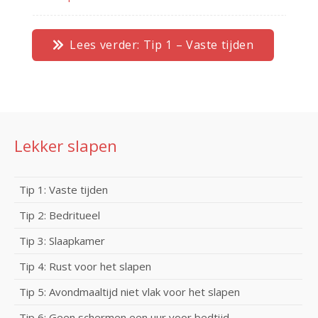
Lees verder: Tip 1 – Vaste tijden
Lekker slapen
Tip 1: Vaste tijden
Tip 2: Bedritueel
Tip 3: Slaapkamer
Tip 4: Rust voor het slapen
Tip 5: Avondmaaltijd niet vlak voor het slapen
Tip 6: Geen schermen een uur voor bedtijd