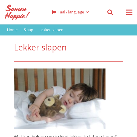
Taal / language
Home
Slaap
Lekker slapen
Lekker slapen
Wat kan helpen om je kind lekker te laten slapen?