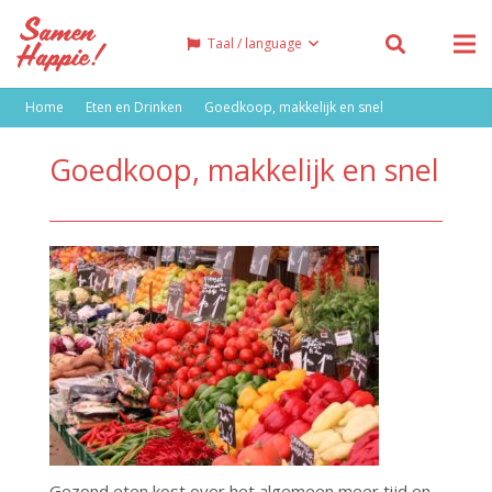
Taal / language
Home
Eten en Drinken
Goedkoop, makkelijk en snel
Goedkoop, makkelijk en snel
Gezond eten kost over het algemeen meer tijd en