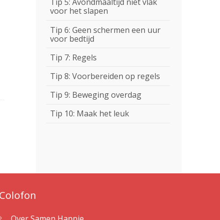
Tip 5: Avondmaaltijd niet vlak
voor het slapen
Tip 6: Geen schermen een uur
voor bedtijd
Tip 7: Regels
Tip 8: Voorbereiden op regels
Tip 9: Beweging overdag
Tip 10: Maak het leuk
Colofon
Over Samen Happie