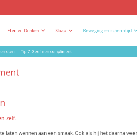
Eten en Drinken
Slaap
Beweging en schermtijd
Hoe beperk je ongezond eten en het drinken van zoete drankjes?
Waarom genoeg slapen? En hoeveel slapen?
Waarom bewegen? En hoeveel bewegen?
ten eten
Tip 7: Geef een compliment
iment
en
n zelf.
te laten wennen aan een smaak. Ook als hij het daarna wee