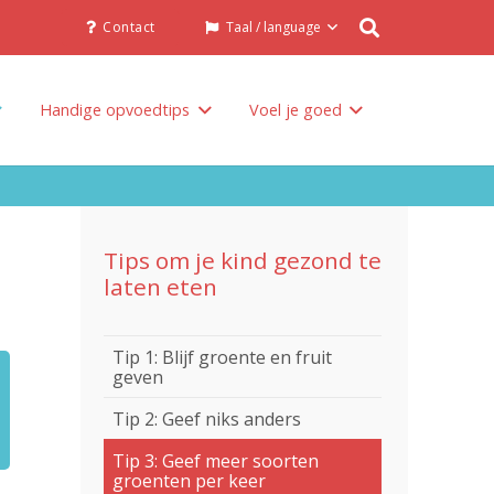
Contact
Taal / language
Handige opvoedtips
Voel je goed
Tips om je kind gezond te
laten eten
Tip 1: Blijf groente en fruit
geven
Tip 2: Geef niks anders
Tip 3: Geef meer soorten
groenten per keer