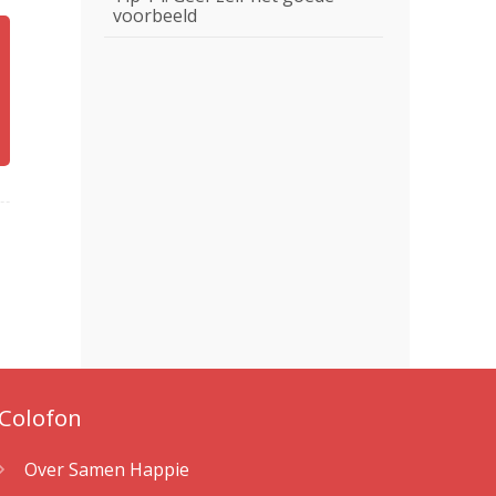
voorbeeld
Colofon
Over Samen Happie