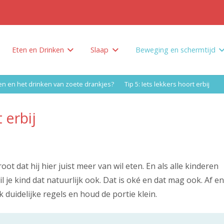
Eten en Drinken
Slaap
Beweging en schermtijd
Hoe beperk je ongezond eten en het drinken van zoete drankjes?
Waarom genoeg slapen? En hoeveel slapen?
Waarom bewegen? En hoeveel bewegen?
n en het drinken van zoete drankjes?
Tip 5: Iets lekkers hoort erbij
 erbij
oot dat hij hier juist meer van wil eten. En als alle kinderen
l je kind dat natuurlijk ook. Dat is oké en dat mag ook. Af en
 duidelijke regels en houd de portie klein.