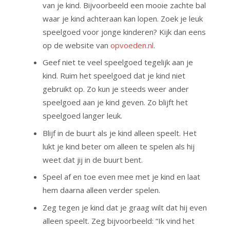
van je kind. Bijvoorbeeld een mooie zachte bal
waar je kind achteraan kan lopen. Zoek je leuk
speelgoed voor jonge kinderen? Kijk dan eens
op de website van
opvoeden.nl
.
Geef niet te veel speelgoed tegelijk aan je
kind. Ruim het speelgoed dat je kind niet
gebruikt op. Zo kun je steeds weer ander
speelgoed aan je kind geven. Zo blijft het
speelgoed langer leuk.
Blijf in de buurt als je kind alleen speelt. Het
lukt je kind beter om alleen te spelen als hij
weet dat jij in de buurt bent.
Speel af en toe even mee met je kind en laat
hem daarna alleen verder spelen.
Zeg tegen je kind dat je graag wilt dat hij even
alleen speelt. Zeg bijvoorbeeld: “Ik vind het