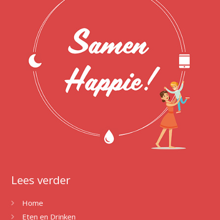
Lees verder
Home
Eten en Drinken