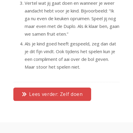
Vertel wat jij gaat doen en wanneer je weer
aandacht hebt voor je kind. Bijvoorbeeld: “Ik
ga nu even de keuken opruimen. Speel jij nog
maar even met de Duplo. Als ik klaar ben, gaan
we samen fruit eten.”
Als je kind goed heeft gespeeld, zeg dan dat
je dit fijn vindt. Ook tijdens het spelen kun je
een compliment of aai over de bol geven.
Maar stoor het spelen niet.
Lees verder: Zelf doen