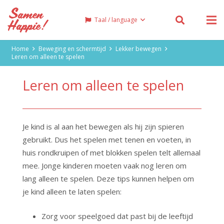
Taal / language
Home
Beweging en schermtijd
Lekker bewegen
Leren om alleen te spelen
Leren om alleen te spelen
Je kind is al aan het bewegen als hij zijn spieren
gebruikt. Dus het spelen met tenen en voeten, in
huis rondkruipen of met blokken spelen telt allemaal
mee. Jonge kinderen moeten vaak nog leren om
lang alleen te spelen. Deze tips kunnen helpen om
je kind alleen te laten spelen:
Zorg voor speelgoed dat past bij de leeftijd