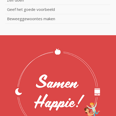
Geef het goede voorbeeld
Beweeggewoontes maken