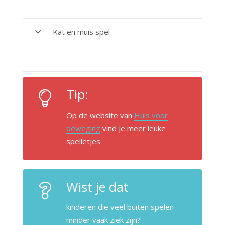
Kat en muis spel
Tip:
Op de website van
Huis voor
beweging
vind je meer leuke
spelletjes.
Wist je dat
kinderen die veel buiten spelen
minder vaak ziek zijn?