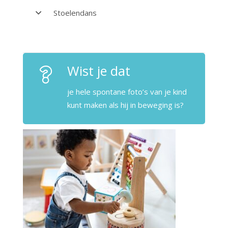
Stoelendans
Wist je dat
je hele spontane foto’s van je kind
kunt maken als hij in beweging is?