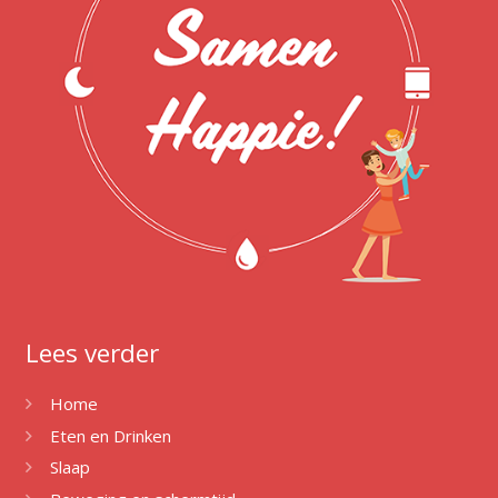
Lees verder
Home
Eten en Drinken
Slaap