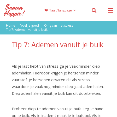
Taal / language
Home
Voel je goed
Omgaan met stress
Tip 7: Ademen vanuit je buik
Tip 7: Ademen vanuit je buik
Als je last hebt van stress ga je vaak minder diep
ademhalen. Hierdoor krijgen je hersenen minder
zuurstof. Je hersenen ervaren dit als stress
waardoor je vaak nog minder diep gaat ademhalen.
Diep ademhalen vanuit je buik kan dit doorbreken.
Probeer diep te ademen vanuit je buik. Leg je hand
op je buik. Als je inademt maak je je buik bol. Als je