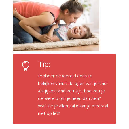
Tip:
Probeer de wereld eens te
bekijken vanuit de ogen van je kind.
Als jij een kind zou zijn, hoe zou je
de wereld om je heen dan zien?
Wat zie je allemaal waar je meestal
niet op let?